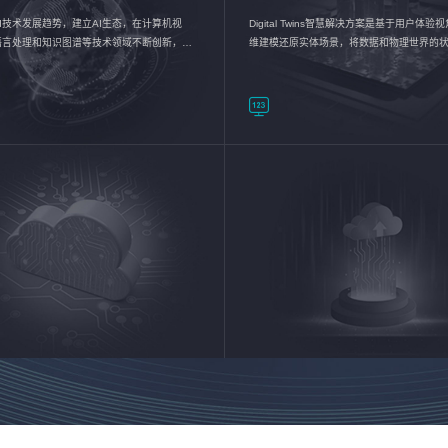
I技术发展趋势，建立AI生态，在计算机视
Digital Twins智慧解决方案是基于用户体
语言处理和知识图谱等技术领域不断创新，持
维建模还原实体场景，将数据和物理世界的
数智化转型加速器—AlphaMind®AI能力开放
现，使用户对关键数据有更直观的感受，推
成智能化转型，实现新旧动能的转换