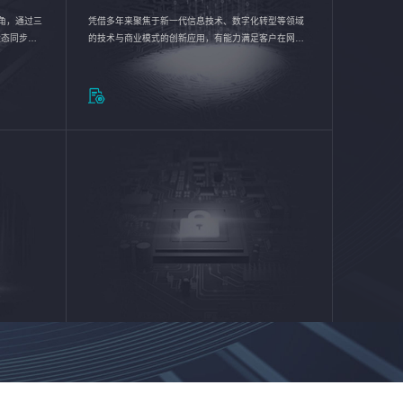
验视角，通过三
凭借多年来聚焦于新一代信息技术、数字化转型等领域
状态同步呈
的技术与商业模式的创新应用，有能力满足客户在网络
动各行业完
优化、运营维护和信息安全防护等方面的需求，为客户
提供安全、稳定、合规、持续的信息技术服务