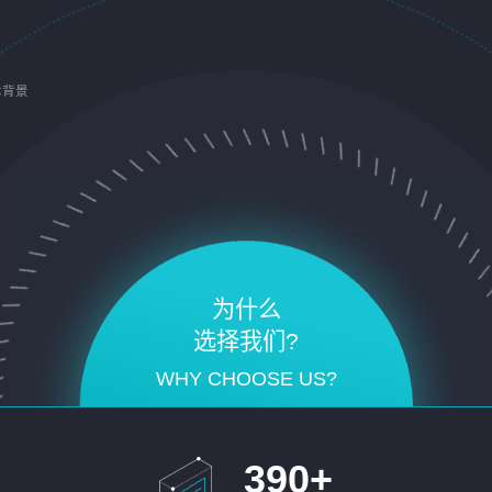
术背景
为什么
选择我们?
WHY CHOOSE US?
390
+