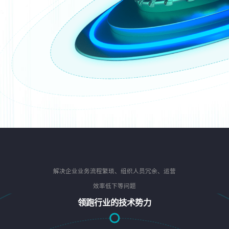
解决企业业务流程繁琐、组织人员冗余、运营
效率低下等问题
领跑行业的技术势力