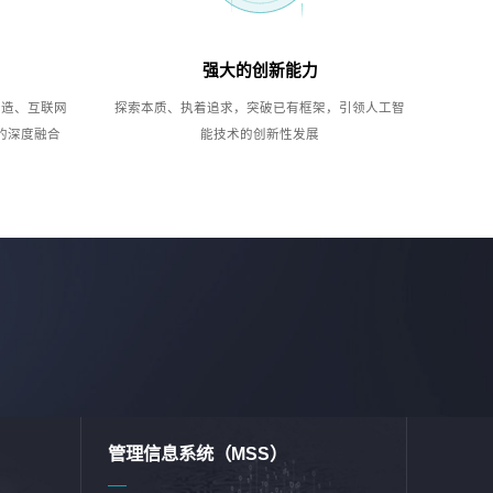
强大的创新能力
制造、互联网
探索本质、执着追求，突破已有框架，引领人工智
的深度融合
能技术的创新性发展
管理信息系统（MSS）